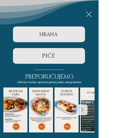
HRANA
PIĆE
PREPORUČUJEMO
Kliknite na sliku ispod za prikaz preko celog ekrana