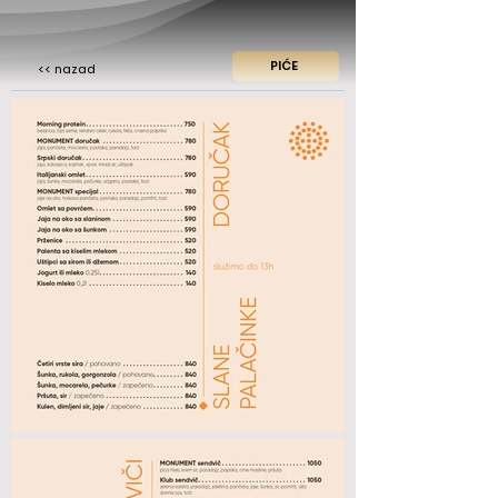
PIĆE
<< nazad