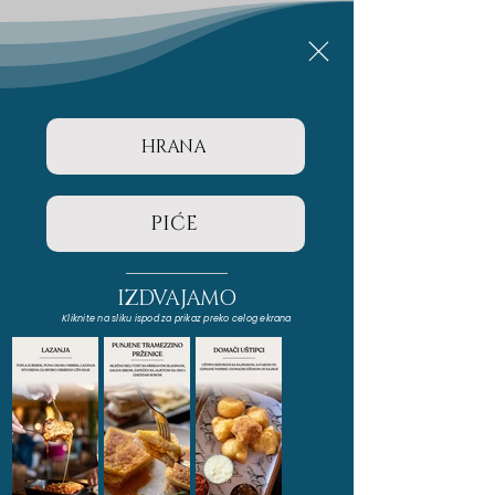
HRANA
PIĆE
IZDVAJAMO
Kliknite na sliku ispod za prikaz preko celog ekrana