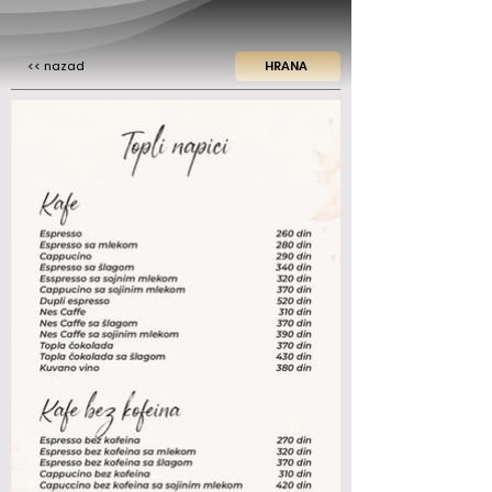
<< nazad
HRANA