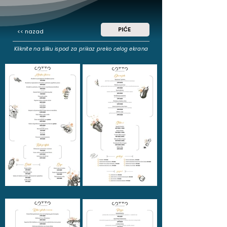
PIĆE
<< nazad
Kliknite na sliku ispod za prikaz preko celog ekrana