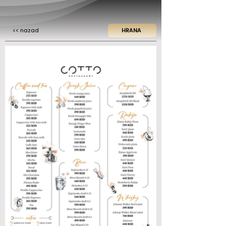
<< nazad
HRANA