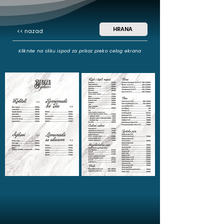
HRANA
<< nazad
Kliknite na sliku ispod za prikaz preko celog ekrana