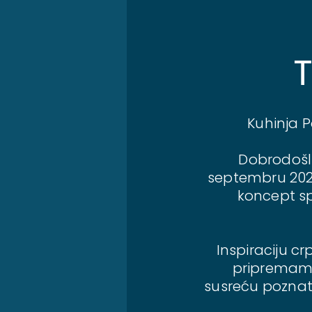
Kuhinja P
Dobrodošli
septembru 2022.
koncept sp
Inspiraciju cr
pripremamo 
susreću poznati