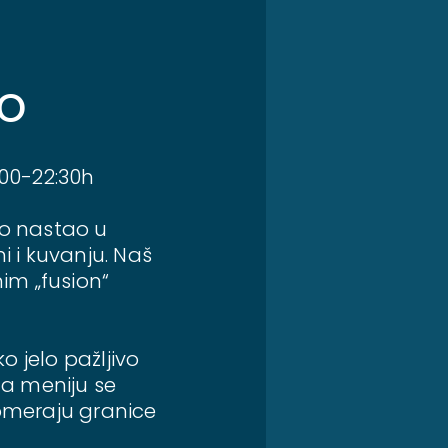
o
:00-22:30h
ro nastao u
i i kuvanju. Naš
nim „fusion“
o jelo pažljivo
Na meniju se
pomeraju granice