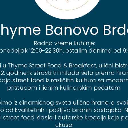
Thyme Banovo Brd
Radno vreme kuhinje:
onedeljak 12:00-22:30h, ostalim danima od 9
 u Thyme Street Food & Breakfast, ulični bist
 godine iz strasti tri mlada šefa prema hran
aja street food iz različitih kultura sa moder
pristupom i ličnim kulinarskim pečatom.
pimo iz dinamičnog sveta ulične hrane, a svak
od kvalitetnih i pažljivo biranih sastojaka. 
 street food klasici i autorske kreacije koje 
ukusa.