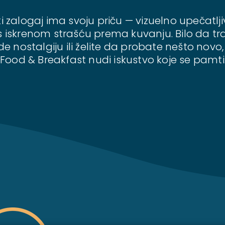
 zalogaj ima svoju priču — vizuelno upečatlji
s iskrenom strašću prema kuvanju. Bilo da tr
de nostalgiju ili želite da probate nešto novo
Food & Breakfast nudi iskustvo koje se pamti