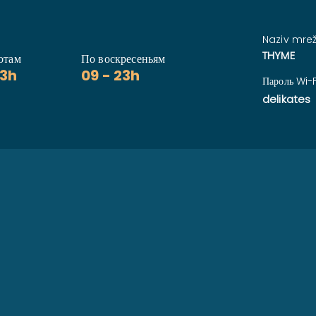
Naziv mrež
THYME
отам
По воскресеньям
23h
09 - 23h
Пароль Wi-F
delikates