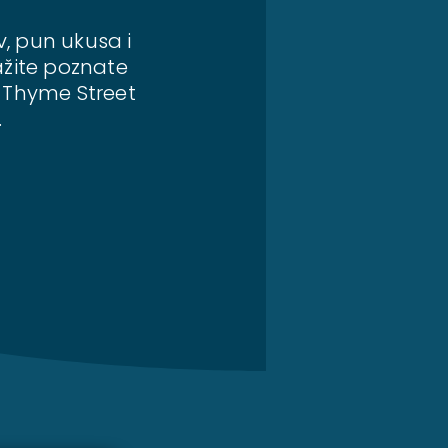
v, pun ukusa i
ažite poznate
, Thyme Street
.