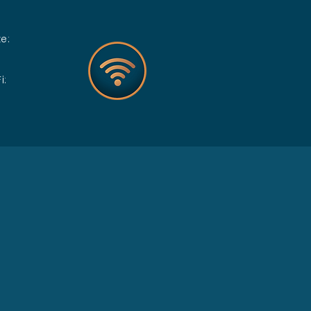
e:
i: