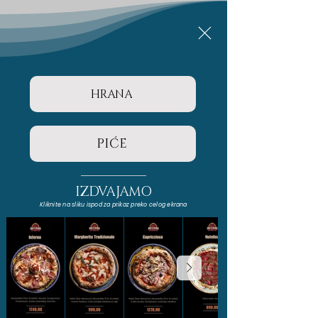
HRANA
PIĆE
IZDVAJAMO
Kliknite na sliku ispod za prikaz preko celog ekrana