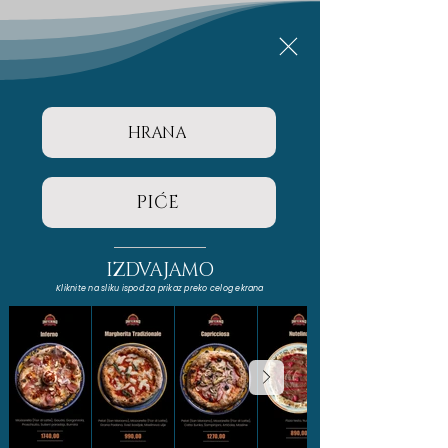
HRANA
PIĆE
IZDVAJAMO
Kliknite na sliku ispod za prikaz preko celog ekrana