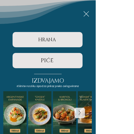
HRANA
PIĆE
IZDVAJAMO
Kliknite na sliku ispod za prikaz preko celog ekrana