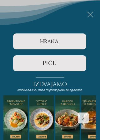
HRANA
PIĆE
IZDVAJAMO
Kliknite na sliku ispod za prikaz preko celog ekrana