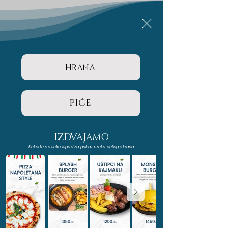
HRANA
PIĆE
IZDVAJAMO
Kliknite na sliku ispod za prikaz preko celog ekrana