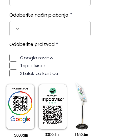
Odaberite način plaćanja
R
Odaberite proizvod
*
e
q
Google review
u
i
Tripadvisor
r
e
Stalak za karticu
d
3000din
1450din
3000din