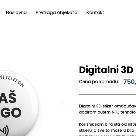
Naslovna
Pretraga objekata
Kontakt
Digitalni 3D
750
Cena po komadu:
Digitalni 3D stiker omoguća
dodirom putem NFC tehnolog
Korisnik sam bira šta od inf
stikeru, a sve to može u bilo