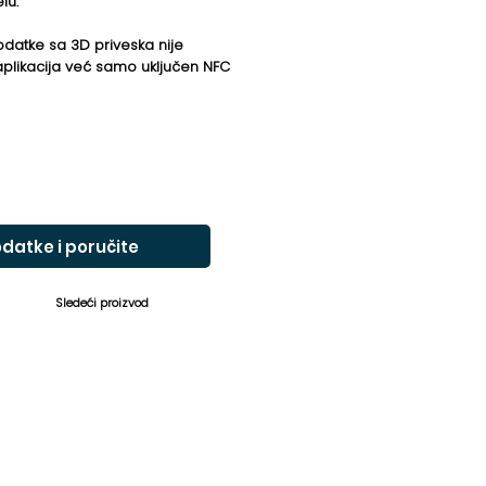
lu.
podatke sa 3D priveska nije
plikacija već samo uključen NFC
datke i poručite
Sledeći proizvod