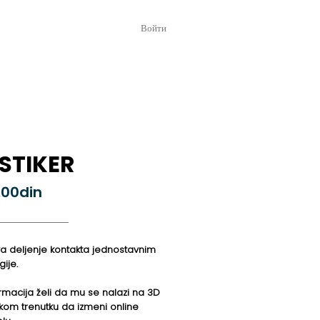
Войти
 STIKER
,00din
va deljenje kontakta jednostavnim
ije.
ormacija želi da mu se nalazi na 3D
 kom trenutku da izmeni online