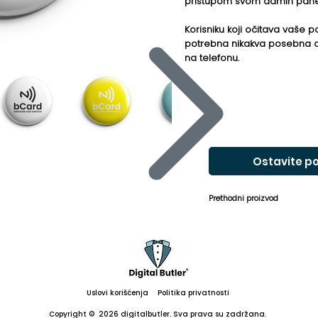
pristupom svom admin pane
Korisniku koji očitava vaše 
potrebna nikakva posebna a
na telefonu.
Ostavite po
Prethodni proizvod
Uslovi korišćenja
Politika privatnosti
Copyright © 2026 digitalbutler. Sva prava su zadržana.