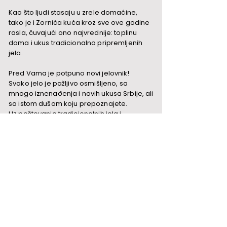
Kao što ljudi stasaju u zrele domaćine,
tako je i Zornića kuća kroz sve ove godine
rasla, čuvajući ono najvrednije: toplinu
doma i ukus tradicionalno pripremljenih
jela.
Pred Vama je potpuno novi jelovnik!
Svako jelo je pažljivo osmišljeno, sa
mnogo iznenaðenja i novih ukusa Srbije, ali
sa istom dušom koju prepoznajete.
Uz poštovanje tradicionalnih jela i
korišćenje domaćih sastojaka, pred Vas
stižu jela koja greju dušu i bude najlepše
uspomene na dom, detinjstvo i
zajedništvo.
Hvala Vam, što ste deo Zornića kuće već 18
godina.
Dobro nam došli da zajedno stvaramo
nove
uspomene za stolom.