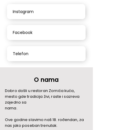
Instagram
Facebook
Telefon
O nama
Dobro došli u restoran Zornića kuća,
mesto gde tradicija živi, raste i sazreva
zajedno sa
nama.
Ove godine slavimo naš 18. roðendan, za
nas jako poseban trenutak.