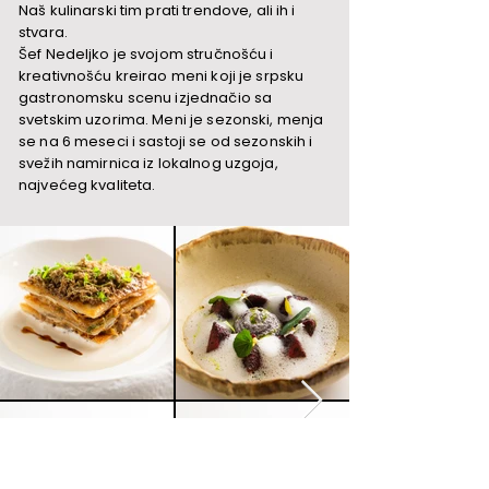
Naš kulinarski tim prati trendove, ali ih i
stvara.
Šef Nedeljko je svojom stručnošću i
kreativnošću kreirao meni koji je srpsku
gastronomsku scenu izjednačio sa
svetskim uzorima. Meni je sezonski, menja
se na 6 meseci i sastoji se od sezonskih i
svežih namirnica iz lokalnog uzgoja,
najvećeg kvaliteta.