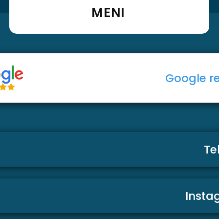
MENI
Google r
Te
Insta