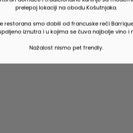
prelepoj lokaciji na obodu Košutnjaka.
me restorana smo dobili od francuske reči Barrique
spaljeno iznutra i u kojima se čuva najbolje vino i na
Nažalost nismo pet frendly.