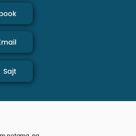
book
Email
Sajt
nim notama, na