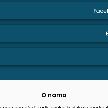
Face
O nama
restoran domaće i tradicionalne kuhinje sa moder