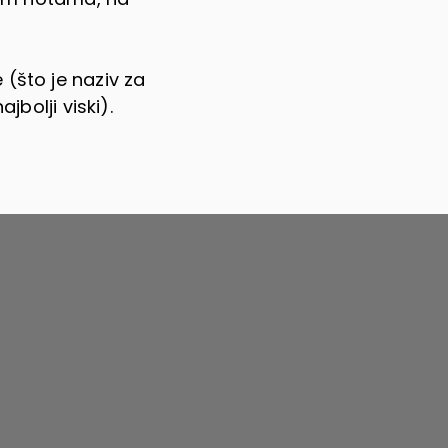
 (što je naziv za
jbolji viski).