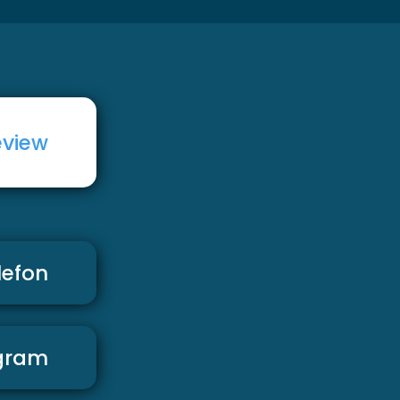
eview
lefon
gram