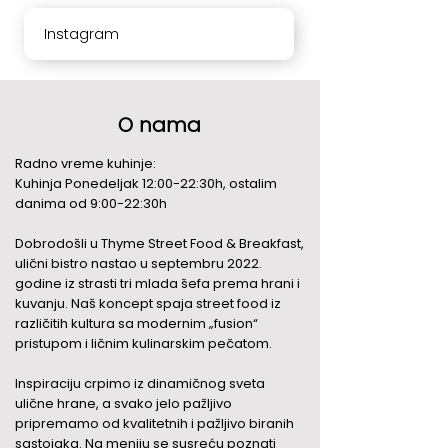
Instagram
O nama
Radno vreme kuhinje:
Kuhinja Ponedeljak 12:00-22:30h, ostalim
danima od 9:00-22:30h
Dobrodošli u Thyme Street Food & Breakfast,
ulični bistro nastao u septembru 2022.
godine iz strasti tri mlada šefa prema hrani i
kuvanju. Naš koncept spaja street food iz
različitih kultura sa modernim „fusion“
pristupom i ličnim kulinarskim pečatom.
Inspiraciju crpimo iz dinamičnog sveta
ulične hrane, a svako jelo pažljivo
pripremamo od kvalitetnih i pažljivo biranih
sastojaka. Na meniju se susreću poznati