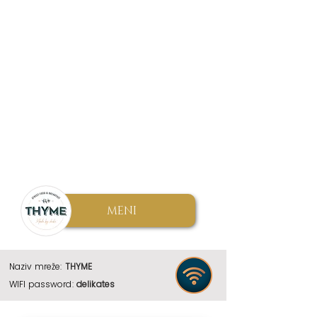
MENI
Naziv mreže:
THYME
WIFI password:
delikates