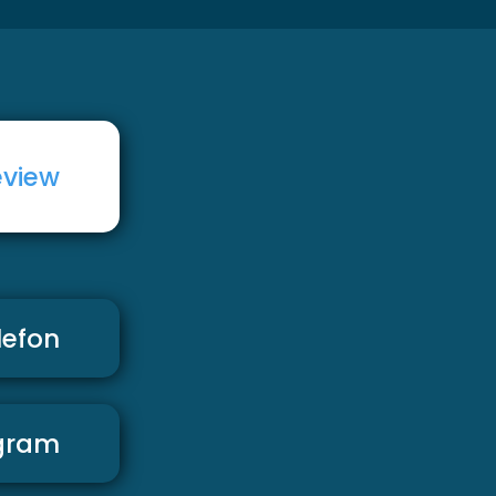
eview
lefon
gram