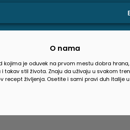
O nama
rod kojima je oduvek na prvom mestu dobra hrana, 
 i takav stil života. Znaju da uživaju u svakom tren
recept življenja. Osetite i sami pravi duh Italije 