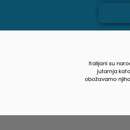
Italijani su na
jutarnja kafa
obožavamo njihov 