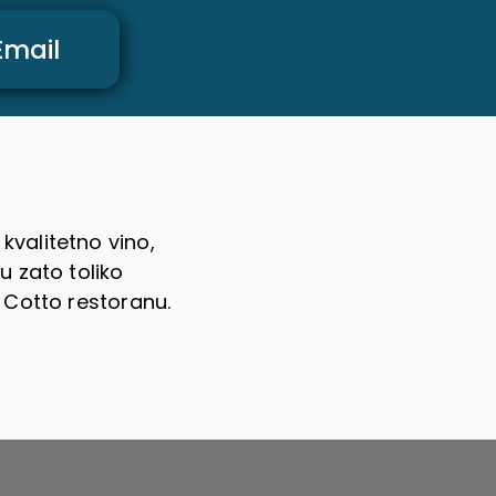
Email
kvalitetno vino,
u zato toliko
u Cotto restoranu.