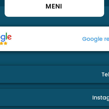
MENI
Google r
Te
Insta