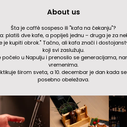
About us
Šta je caffè sospeso ili "kafa na čekanju"?
ija: platiš dve kafe, a popiješ jednu – druga je za 
je je kupiti obrok." Tačno, ali kafa znači i dostojans
koji svi zaslužuju.
e počelo u Napulju i prenosilo se generacijama, na
vremenima.
tikuje širom sveta, a 10. decembar je dan kada se 
posebno obeležava.