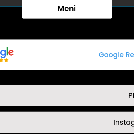
Meni
Google Re
P
Insta