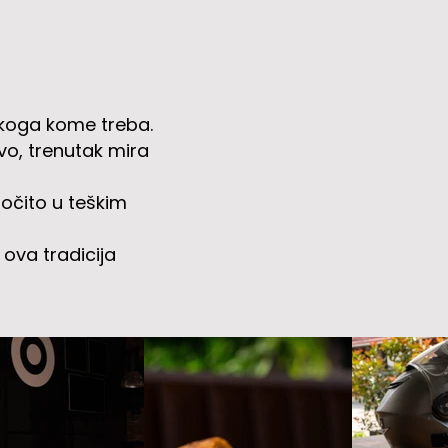
nekoga kome treba.
tvo, trenutak mira
ročito u teškim
ova tradicija