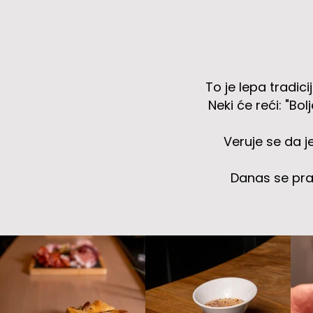
To je lepa tradic
Neki će reći: "Bol
Veruje se da j
Danas se prak