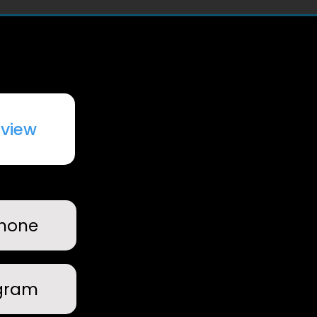
view
hone
gram