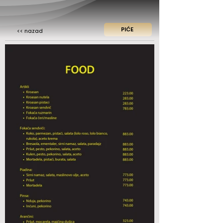
PIĆE
<< nazad