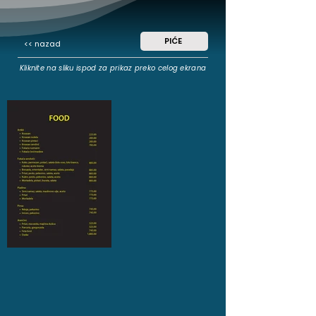
PIĆE
<< nazad
Kliknite na sliku ispod za prikaz preko celog ekrana