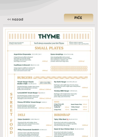
PIĆE
<< nazad