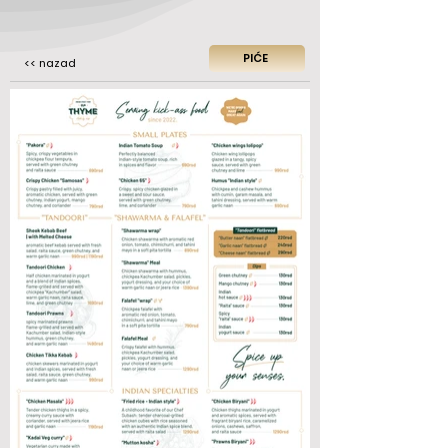
PIĆE
<< nazad