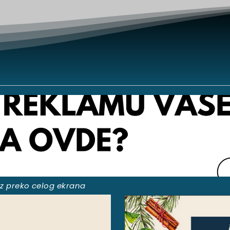
kaz preko celog ekrana