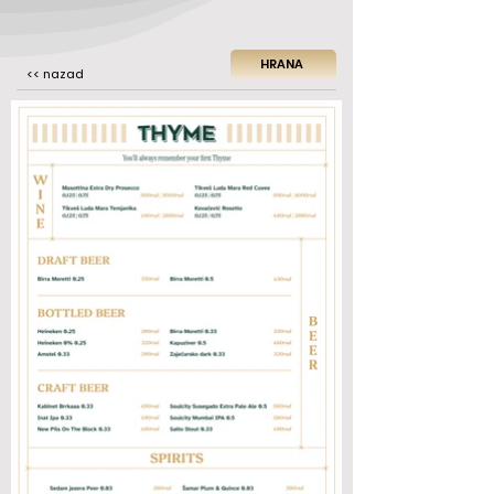
HRANA
<< nazad