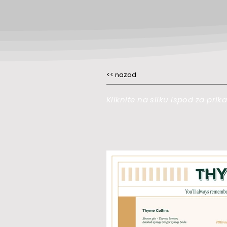
<< nazad
Kliknite na sliku ispod za pri