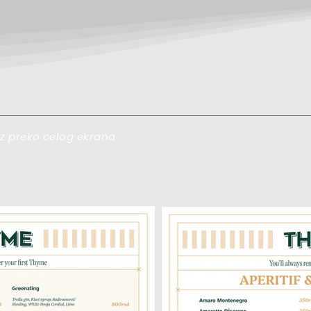
kaz preko celog ekrana