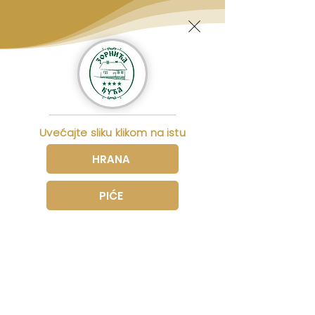
Uvećajte sliku klikom na istu
HRANA
PIĆE