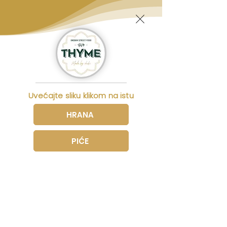
Uvećajte sliku klikom na istu
HRANA
PIĆE