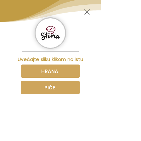
Uvećajte sliku klikom na istu
HRANA
PIĆE