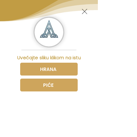
Uvećajte sliku klikom na istu
HRANA
PIĆE